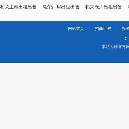
柘荣土地出租出售
柘荣厂房出租出售
柘荣仓库出租出售
网站首页
|
招商引资
|
投
Co
本站为非官方